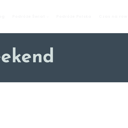
og
Podróże Świat
Podróże Polska
Czas na row
eekend