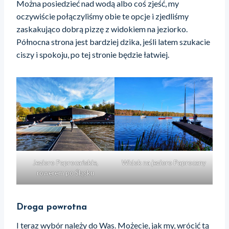
Można posiedzieć nad wodą albo coś zjeść, my
oczywiście połączyliśmy obie te opcje i zjedliśmy
zaskakująco dobrą pizzę z widokiem na jeziorko.
Północna strona jest bardziej dzika, jeśli latem szukacie
ciszy i spokoju, po tej stronie będzie łatwiej.
Jezioro Paprocańskie,
Widok na jezioro Paprocany
rowerem po Śląsku
Droga powrotna
I teraz wybór należy do Was. Możecie, jak my, wrócić tą