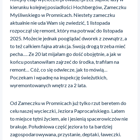
kierunku kolejnej posiadłości Hochbergów, Zameczku
Myśliwskiego w Promnicach. Niestety zameczku
aktualnie nie uda Wam się zwiedzić, 1 listopada
rozpoczął się remont, który ma potrwać do listopada
2025. Możecie jednak pooglądać dworek z zewnątrz, a
to też całkiem fajna atrakcja. Swoją drogą trzeba mieć
pecha…. Ze 20 lat mijałam go dość obojętnie, a jak w
końcu postanowiłam zajrzeć do środka, trafiłam na
remont… Cóż, co się odwlecze, jak to mówią…
Poczekam i wpadnę na inspekcję świeżutkich,
wyremontowanych wnętrz za 2 lata.
Od Zameczku w Promnicach już tylko rzut beretem do
celu naszej wycieczki, Jeziora Paprocańskiego. Latem
to miejsce tętni życiem, ale i jesienią spacerowiczów nie
brakuje. Południowa część jeziora to ta bardziej
zagospodarowywana, przystanie, deptaki, ławeczki.