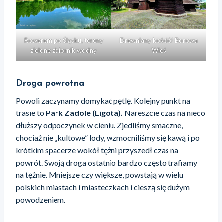
Rowerem po Śląsku, tereny
Drewniany kościół Borowa
zielone zbiornik wodny
Wieś
Droga powrotna
Powoli zaczynamy domykać pętlę. Kolejny punkt na
trasie to
Park Zadole (Ligota).
Nareszcie czas na nieco
dłuższy odpoczynek w cieniu. Zjedliśmy smaczne,
chociaż nie „kultowe” lody, wzmocniliśmy się kawą i po
krótkim spacerze wokół tężni przyszedł czas na
powrót. Swoją droga ostatnio bardzo często trafiamy
na tężnie. Mniejsze czy większe, powstają w wielu
polskich miastach i miasteczkach i cieszą się dużym
powodzeniem.