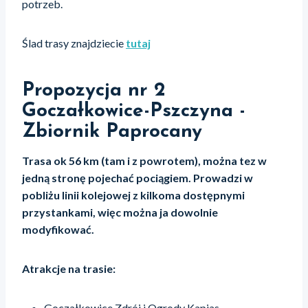
potrzeb.
Ślad trasy znajdziecie
tutaj
Propozycja nr 2
Goczałkowice-Pszczyna -
Zbiornik Paprocany
Trasa ok 56 km (tam i z powrotem), można tez w
jedną stronę pojechać pociągiem. Prowadzi w
pobliżu linii kolejowej z kilkoma dostępnymi
przystankami, więc można ja dowolnie
modyfikować.
Atrakcje na trasie:
Goczałkowice Zdrój i Ogrody Kapias