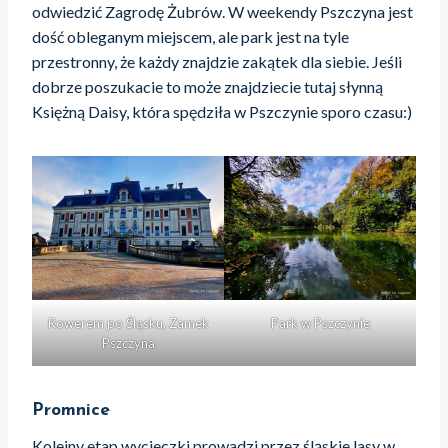
odwiedzić Zagrodę Żubrów. W weekendy Pszczyna jest
dość obleganym miejscem, ale park jest na tyle
przestronny, że każdy znajdzie zakątek dla siebie. Jeśli
dobrze poszukacie to może znajdziecie tutaj słynną
Księżną Daisy, która spędziła w Pszczynie sporo czasu:)
Rowerem po Śląsku, Zamek
Park w Pszczynie
Pszczyna
Promnice
Kolejny etap wycieczki prowadzi przez śląskie lasy w