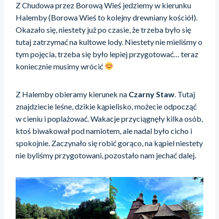
Z Chudowa przez Borową Wieś jedziemy w kierunku
Halemby (Borowa Wieś to kolejny drewniany kościół).
Okazało się, niestety już po czasie, że trzeba było się
tutaj zatrzymać na kultowe lody. Niestety nie mieliśmy o
tym pojęcia, trzeba się było lepiej przygotować… teraz
koniecznie musimy wrócić
Z Halemby obieramy kierunek na
Czarny Staw
. Tutaj
znajdziecie leśne, dzikie kąpielisko, możecie odpocząć
w cieniu i poplażować. Wakacje przyciągnęły kilka osób,
ktoś biwakował pod namiotem, ale nadal było cicho i
spokojnie. Zaczynało się robić gorąco, na kąpiel niestety
nie byliśmy przygotowani, pozostało nam jechać dalej.