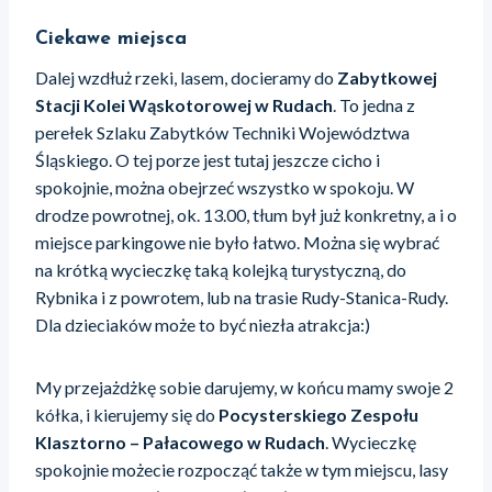
Ciekawe miejsca
Dalej wzdłuż rzeki, lasem, docieramy do
Zabytkowej
Stacji Kolei Wąskotorowej w Rudach
. To jedna z
perełek Szlaku Zabytków Techniki Województwa
Śląskiego. O tej porze jest tutaj jeszcze cicho i
spokojnie, można obejrzeć wszystko w spokoju. W
drodze powrotnej, ok. 13.00, tłum był już konkretny, a i o
miejsce parkingowe nie było łatwo. Można się wybrać
na krótką wycieczkę taką kolejką turystyczną, do
Rybnika i z powrotem, lub na trasie Rudy-Stanica-Rudy.
Dla dzieciaków może to być niezła atrakcja:)
My przejażdżkę sobie darujemy, w końcu mamy swoje 2
kółka, i kierujemy się do
Pocysterskiego Zespołu
Klasztorno – Pałacowego w Rudach
. Wycieczkę
spokojnie możecie rozpocząć także w tym miejscu, lasy