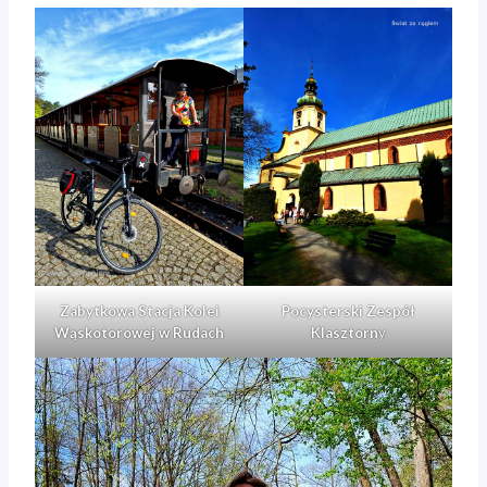
Zabytkowa Stacja Kolei
Pocysterski Zespół
Wąskotorowej w Rudach
Klasztorn
y