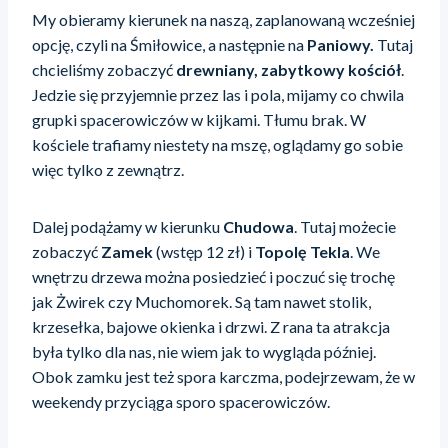
My obieramy kierunek na naszą, zaplanowaną wcześniej
opcję, czyli na Śmiłowice, a następnie na
Paniowy.
Tutaj
chcieliśmy zobaczyć
drewniany, zabytkowy kościół
.
Jedzie się przyjemnie przez las i pola, mijamy co chwila
grupki spacerowiczów w kijkami. Tłumu brak. W
kościele trafiamy niestety na mszę, oglądamy go sobie
więc tylko z zewnątrz.
Dalej podążamy w kierunku
Chudowa
. Tutaj możecie
zobaczyć
Zamek
(wstęp 12 zł) i
Topolę Tekla
. We
wnętrzu drzewa można posiedzieć i poczuć się trochę
jak Żwirek czy Muchomorek. Są tam nawet stolik,
krzesełka, bajowe okienka i drzwi. Z rana ta atrakcja
była tylko dla nas, nie wiem jak to wygląda później.
Obok zamku jest też spora karczma, podejrzewam, że w
weekendy przyciąga sporo spacerowiczów.