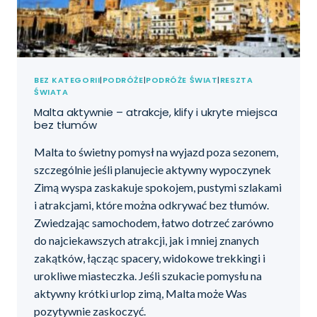
BEZ KATEGORII
|
PODRÓŻE
|
PODRÓŻE ŚWIAT
|
RESZTA
ŚWIATA
Malta aktywnie – atrakcje, klify i ukryte miejsca
bez tłumów
Malta to świetny pomysł na wyjazd poza sezonem,
szczególnie jeśli planujecie aktywny wypoczynek
Zimą wyspa zaskakuje spokojem, pustymi szlakami
i atrakcjami, które można odkrywać bez tłumów.
Zwiedzając samochodem, łatwo dotrzeć zarówno
do najciekawszych atrakcji, jak i mniej znanych
zakątków, łącząc spacery, widokowe trekkingi i
urokliwe miasteczka. Jeśli szukacie pomysłu na
aktywny krótki urlop zimą, Malta może Was
pozytywnie zaskoczyć.