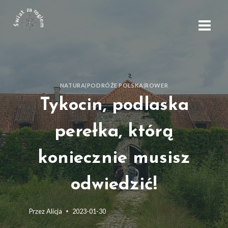
NATURA
|
PODRÓŻE POLSKA
|
ROWER
Tykocin, podlaska
perełka, którą
koniecznie musisz
odwiedzić!
Przez
Alicja
2023-01-30