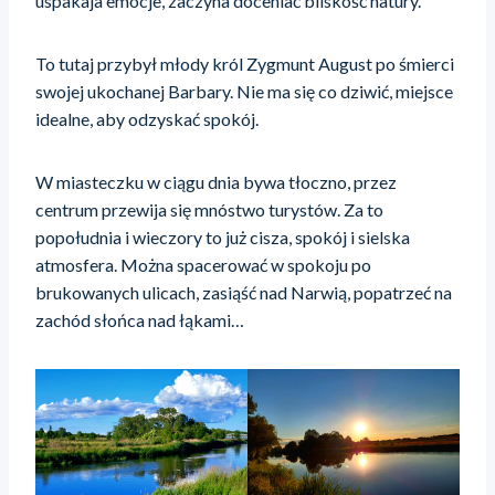
uspakaja emocje, zaczyna doceniać bliskość natury.
To tutaj przybył młody król Zygmunt August po śmierci
swojej ukochanej Barbary. Nie ma się co dziwić, miejsce
idealne, aby odzyskać spokój.
W miasteczku w ciągu dnia bywa tłoczno, przez
centrum przewija się mnóstwo turystów. Za to
popołudnia i wieczory to już cisza, spokój i sielska
atmosfera. Można spacerować w spokoju po
brukowanych ulicach, zasiąść nad Narwią, popatrzeć na
zachód słońca nad łąkami…