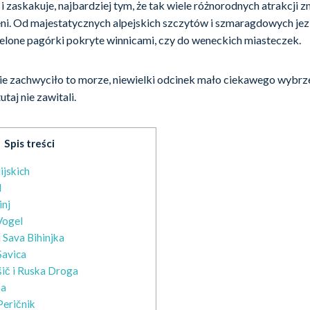
i zaskakuje, najbardziej tym, że tak wiele różnorodnych atrakcji z
eni. Od majestatycznych alpejskich szczytów i szmaragdowych jezi
ielone pagórki pokryte winnicami, czy do weneckich miasteczek.
nie zachwyciło to morze, niewielki odcinek mało ciekawego wybrze
taj nie zawitali.
Spis treści
ijskich
d
inj
Vogel
 Sava Bihinjka
avica
šič i Ruska Droga
na
eričnik