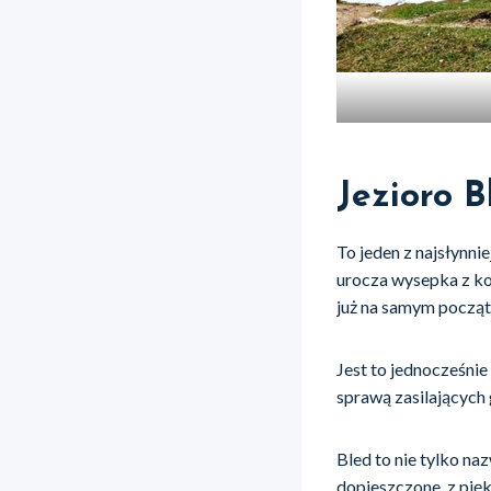
Jezioro B
To jeden z najsłynni
urocza wysepka z koś
już na samym począt
Jest to jednocześnie
sprawą zasilających
Bled to nie tylko naz
dopieszczone, z pię