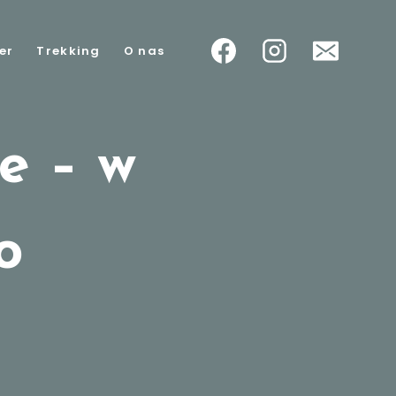
er
Trekking
O nas
e – w
o