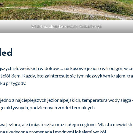
Widok na alpejskie szczyty, Ruska Droga
led
ejszych słoweńskich widoków … turkusowe jezioro wśród gór, w ce
ciółkiem. Każdy, kto zainteresuje się tym niezwykłym krajem, tra
ku przygody.
 jedno z najcieplejszych jezior alpejskich, temperatura wody sięga 
 go aktywnych, podziemnych źródeł termalnych.
wa jeziora, ale i miasteczka oraz całego regionu. Miasto niewielkie
kną ukwieconą promenadą i modnymi lokalami wokół.