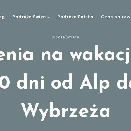
og
Podróże Świat
Podróże Polska
Czas na row
RESZTA ŚWIATA
enia na wakacj
10 dni od Alp d
Wybrzeża