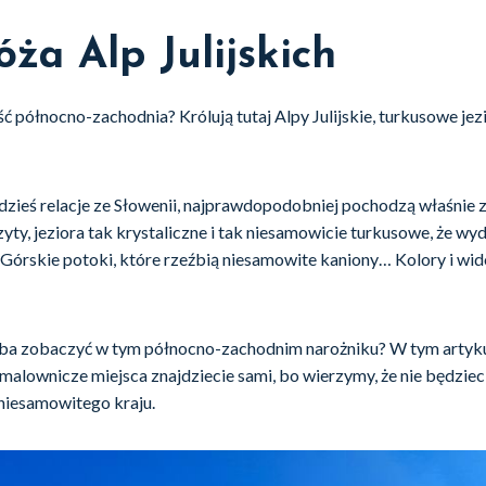
ża Alp Julijskich
 północno-zachodnia? Królują tutaj Alpy Julijskie, turkusowe jez
gdzieś relacje ze Słowenii, najprawdopodobniej pochodzą właśnie 
yty, jeziora tak krystaliczne i tak niesamowicie turkusowe, że wyd
órskie potoki, które rzeźbią niesamowite kaniony… Kolory i wido
eba zobaczyć w tym północno-zachodnim narożniku? W tym artykul
e malownicze miejsca znajdziecie sami, bo wierzymy, że nie będzie
niesamowitego kraju.