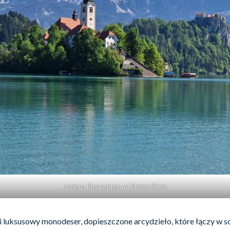
Jezioro Bled widok na Blejski Otok
ki luksusowy monodeser, dopieszczone arcydzieło, które łączy w 