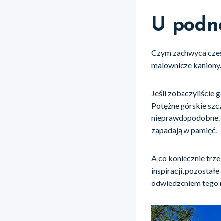
U podnó
Czym zachwyca cześć
malownicze kaniony.
Jeśli zobaczyliście 
Potężne górskie szcz
nieprawdopodobne. G
zapadają w pamięć.
A co koniecznie trz
inspiracji, pozostał
odwiedzeniem tego 