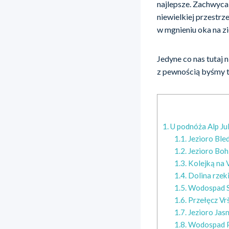
najlepsze. Zachwyca 
niewielkiej przestrz
w mgnieniu oka na z
Jedyne co nas tutaj 
z pewnością byśmy tu
1.
U podnóża Alp Jul
1.1.
Jezioro Ble
1.2.
Jezioro Boh
1.3.
Kolejką na 
1.4.
Dolina rzeki
1.5.
Wodospad S
1.6.
Przełęcz Vr
1.7.
Jezioro Jas
1.8.
Wodospad P