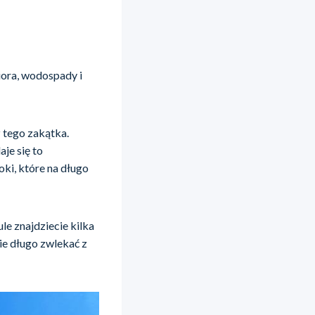
iora, wodospady i
z tego zakątka.
aje się to
ki, które na długo
e znajdziecie kilka
cie długo zwlekać z