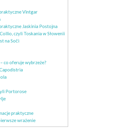
praktyczne Vintgar
a
praktyczne Jaskinia Postojna
Collio, czyli Toskania w Słowenii
st na Soči
 – co oferuje wybrzeże?
Capodistria
sola
yli Portorose
lje
macje praktyczne
pierwsze wrażenie