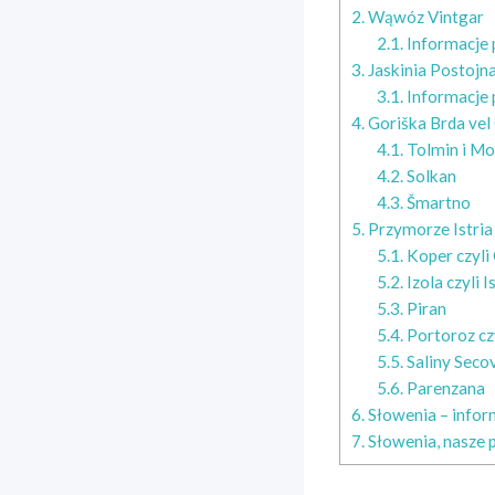
2.
Wąwóz Vintgar
2.1.
Informacje 
3.
Jaskinia Postojn
3.1.
Informacje 
4.
Goriška Brda vel 
4.1.
Tolmin i Mo
4.2.
Solkan
4.3.
Šmartno
5.
Przymorze Istria
5.1.
Koper czyli 
5.2.
Izola czyli I
5.3.
Piran
5.4.
Portoroz cz
5.5.
Saliny Secov
5.6.
Parenzana
6.
Słowenia – infor
7.
Słowenia, nasze 